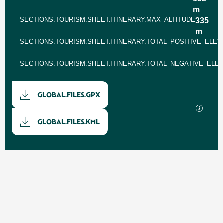
m
SECTIONS.TOURISM.SHEET.ITINERARY.MAX_ALTITUDE
335
m
SECTIONS.TOURISM.SHEET.ITINERARY.TOTAL_POSITIVE_ELEV
SECTIONS.TOURISM.SHEET.ITINERARY.TOTAL_NEGATIVE_ELEV
Documentation
GLOBAL.FILES.GPX
SECTI
GLOBAL.FILES.KML
Dénivelé
688 m de GLOBAL.DIFFERENCE_IN_HEIGHT