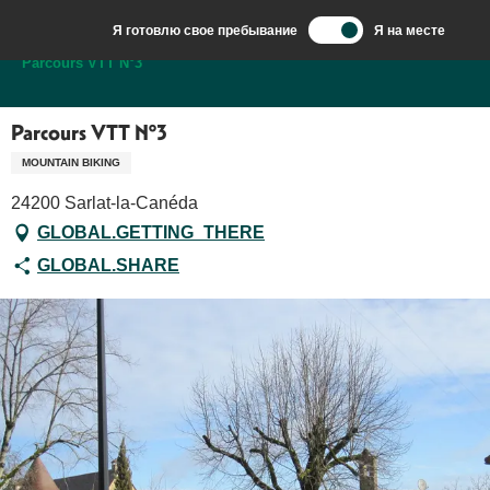
Aller
Я готовлю свое пребывание
Я на месте
au
Добро пожаловать в Сарла, столицу Перигор-Нуар.
Parcours VTT N°3
contenu
principal
Parcours VTT N°3
MOUNTAIN BIKING
24200 Sarlat-la-Canéda
GLOBAL.GETTING_THERE
GLOBAL.SHARE