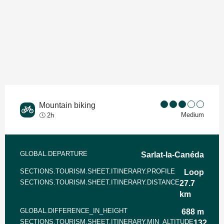
Mountain biking
Medium
2h
Informations pratiques
GLOBAL.DEPARTURE
Sarlat-la-Canéda
SECTIONS.TOURISM.SHEET.ITINERARY.PROFILE
Loop
SECTIONS.TOURISM.SHEET.ITINERARY.DISTANCE
27.7
km
GLOBAL.DIFFERENCE_IN_HEIGHT
688 m
SECTIONS.TOURISM.SHEET.ITINERARY.MIN_ALTITUDE
132