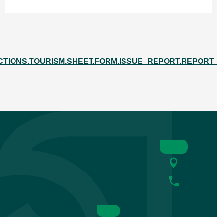
CTIONS.TOURISM.SHEET.FORM.ISSUE_REPORT.REPORT