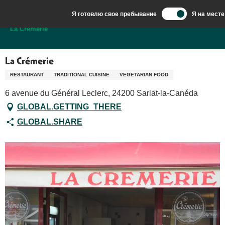
Aller
Я готовлю свое пребывание
Я на месте
au
Добро пожаловать в Сарла, столицу Перигор-Нуар.
La Crémerie
contenu
principal
La Crémerie
RESTAURANT
TRADITIONAL CUISINE
VEGETARIAN FOOD
6 avenue du Général Leclerc, 24200 Sarlat-la-Canéda
GLOBAL.GETTING_THERE
GLOBAL.SHARE