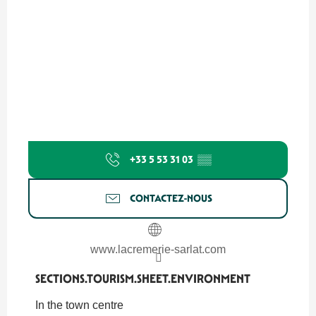
+33 5 53 31 03
▒▒
CONTACTEZ-NOUS
www.lacremerie-sarlat.com
SECTIONS.TOURISM.SHEET.ENVIRONMENT
SECTIONS.TOURISM.SHEET.ENVIRONMENT
In the town centre