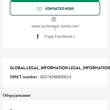
CONTACTEZ-NOUS
www.lacremerie-sarlat.com
Page Facebook
GLOBAL.LEGAL_INFORMATION.LEGAL_INFORMATION
GLOBAL.LEGAL_INFORMATION.LEGAL_INFORMATION
SIRET number :
80274266800014
Оборудование