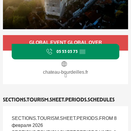
Ouverture et coordonnées
GLOBAL.EVENT GLOBAL.OVER
05 53 03 73
▒▒
chateau-bourdeilles.fr
SECTIONS.TOURISM.SHEET.PERIODS.SCHEDULES
SECTIONS.TOURISM.SHEET.PERIODS.FROM 8
февраля 2026