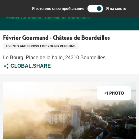
Aller
Я готовлю свое пребывание
Я на месте
au
Добро пожаловать в Сарла, столицу Перигор-Нуар.
Février Gourmand - Château de Bourdeilles
contenu
principal
Février Gourmand - Château de Bourdeilles
EVENTS AND SHOWS FOR YOUNG PERSONS
Le Bourg, Place de la halle, 24310 Bourdeilles
GLOBAL.SHARE
+1 PHOTO