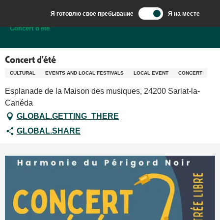
Aller
Я готовлю свое пребывание
Я на месте
au
Добро пожаловать в Сарла, столицу Перигор-Нуар.
Concert d'été
contenu
principal
Concert d'été
CULTURAL
EVENTS AND LOCAL FESTIVALS
LOCAL EVENT
CONCERT
Esplanade de la Maison des musiques, 24200 Sarlat-la-
Canéda
GLOBAL.GETTING_THERE
GLOBAL.SHARE