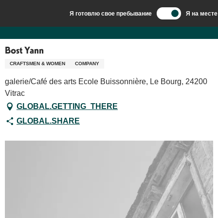
Aller
Я готовлю свое пребывание
Я на месте
au
Добро пожаловать в Сарла, столицу Перигор-Нуар.
Bost Yann
contenu
principal
Bost Yann
CRAFTSMEN & WOMEN
COMPANY
galerie/Café des arts Ecole Buissonnière, Le Bourg, 24200
Vitrac
GLOBAL.GETTING_THERE
GLOBAL.SHARE