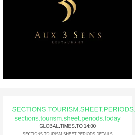
Ouverture et coordonnées
SECTIONS.TOURISM.SHEET.PERIOD
sections.tourism.sheet.periods.today
GLOBAL.TIMES.TO 14:00
SECTIONS.TOURISM.SHEET.PERIODS.DETAILS