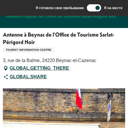
Aller
Я готовлю свое пребывание
Я на месте
au
Добро пожаловать в Сарла, столицу Перигор-Нуар.
Antenne à Beynac de l'Office de Tourisme Sarlat-Périgord Noir
contenu
principal
Antenne à Beynac de l'Office de Tourisme Sarlat-
Périgord Noir
TOURIST INFORMATION CENTRE
3, rue de la Balme, 24220 Beynac-et-Cazenac
GLOBAL.GETTING_THERE
GLOBAL.SHARE