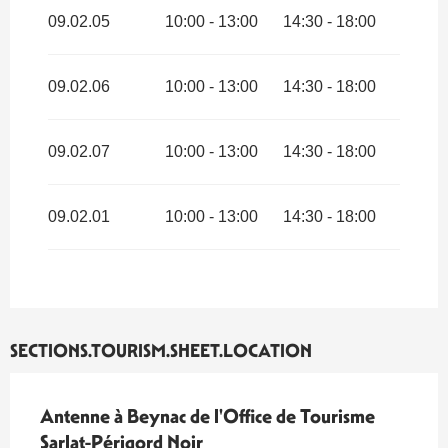
мая 2026
09.02.05
10:00 - 13:00
14:30 - 18:00
SECTIONS.TOURISM.SHEET.PERIODS.FROM
25
мая
SECTIONS.TOURISM.SHEET.PERIODS.CLOSED
2026
SECTIONS.TOURISM.SHEET.PERIODS.UNTIL
SECTIONS.TOURISM.SHEET.PERIODS.ON
июля 2026
SECTIONS.TOURISM.SHEET.PERIODS.FROM
31
09.02.02,
09.02.06
10:00 - 13:00
14:30 - 18:00
августа
SECTIONS.TOURISM.SHEET.PERIODS.ON
2026
SECTIONS.TOURISM.SHEET.PERIODS.UNTIL
09.02.03,
октября 2026
SECTIONS.TOURISM.SHEET.PERIODS.ON
09.02.04,
09.02.07
10:00 - 13:00
14:30 - 18:00
SECTIONS.TOURISM.SHEET.PERIODS.ON
09.02.05,
SECTIONS.TOURISM.SHEET.PERIODS.ON
SECTIONS.TOURISM.SHEET.PERIODS.FROM
17
09.02.06,
октября
09.02.01
10:00 - 13:00
14:30 - 18:00
SECTIONS.TOURISM.SHEET.PERIODS.ON
2026
SECTIONS.TOURISM.SHEET.PERIODS.UNTIL
09.02.07,
ноября 2026
SECTIONS.TOURISM.SHEET.PERIODS.ON
09.02.01
SECTIONS.TOURISM.SHEET.LOCATION
Antenne à Beynac de l'Office de Tourisme
Sarlat-Périgord Noir