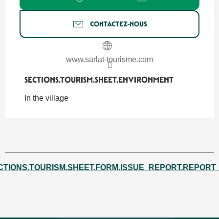
CONTACTEZ-NOUS
www.sarlat-tourisme.com
SECTIONS.TOURISM.SHEET.ENVIRONMENT
SECTIONS.TOURISM.SHEET.ENVIRONMENT
In the village
CTIONS.TOURISM.SHEET.FORM.ISSUE_REPORT.REPORT